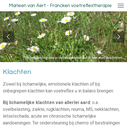
Marleen van Aert - Francken voetreflextherapie
Ga
direct
naar
de
hoofdinhoud
Klachten
Zowel bij lichamelijke, emotionele klachten of bij
onbegrepen klachten kan voetreflex u in balans brengen.
Bij lichamelijke klachten van allerlei aard
: o.a.
overbelasting, ziekte, rugklachten, reuma, MS, nekklachten,
letselschade, acute en chronische lichamelijke
aandoeningen. Ter ondersteuning bij chemo of bestralingen