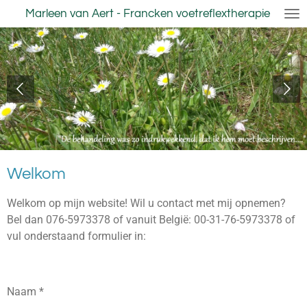
Marleen van Aert - Francken voetreflextherapie
Ga
direct
naar
de
hoofdinhoud
Welkom
Welkom op mijn website! Wil u contact met mij opnemen?
Bel dan 076-5973378 of vanuit België: 00-31-76-5973378 of
vul onderstaand formulier in:
Naam *